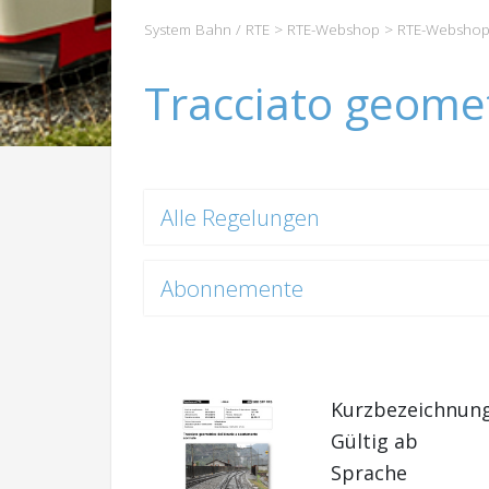
System Bahn / RTE
>
RTE-Webshop
>
RTE-Webshop
Tracciato geomet
Alle Regelungen
Abonnemente
Kurzbezeichnun
Gültig ab
Sprache