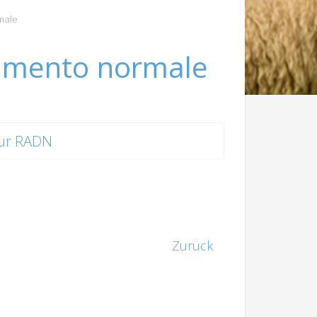
male
rtamento normale
ur RADN
Zurück