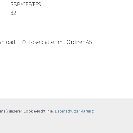
SBB/CFF/FFS
82
nload
Loseblätter mit Ordner A5
nload
Loseblätter mit Ordner A5
mäß unserer Cookie-Richtlinie.
Datenschutzerklärung