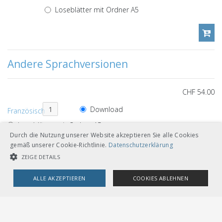
Loseblätter mit Ordner A5
Andere Sprachversionen
CHF 54.00
Download
Französisch
Loseblätter mit Ordner A5
Durch die Nutzung unserer Website akzeptieren Sie alle Cookies
gemäß unserer Cookie-Richtlinie.
Datenschutzerklärung
ZEIGE DETAILS
CHF 54.00
ALLE AKZEPTIEREN
COOKIES ABLEHNEN
Download
Italienisch
UNBEDINGT NOTWENDIGE COOKIES
LEISTUNGSCOOKIES
Loseblätter mit Ordner A5
TARGETING-COOKIES