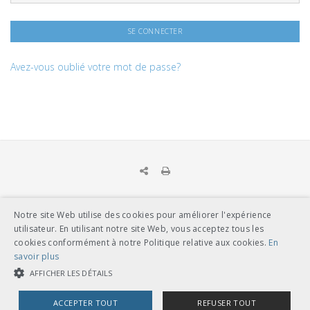
Avez-vous oublié votre mot de passe?
Notre site Web utilise des cookies pour améliorer l'expérience
UNION DES TRANSPORTS PUBLICS
utilisateur. En utilisant notre site Web, vous acceptez tous les
Dählhölzliweg 12
cookies conformément à notre Politique relative aux cookies.
En
CH-3005 Berne
savoir plus
Tél. en contact direct avec l’équipe de l’UTP
info@utp.ch
AFFICHER LES DÉTAILS
Plan d'accès
ACCEPTER TOUT
REFUSER TOUT