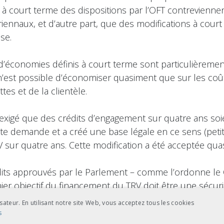
 à court terme des dispositions par l’OFT contreviennent
iennaux, et d’autre part, que des modifications à cour
se.
fs d’économies définis à court terme sont particulièreme
n’est possible d’économiser quasiment que sur les coût
tes et de la clientèle.
a exigé que des crédits d’engagement sur quatre ans so
e demande et a créé une base légale en ce sens (petit
sur quatre ans. Cette modification a été acceptée quas
its approuvés par le Parlement – comme l’ordonne le 
ier objectif du financement du TRV doit être une sécurit
te pour pouvoir prévoir l’offre et ses développements, 
sateur. En utilisant notre site Web, vous acceptez tous les cookies
re. Des modifications à court terme des conditions-cadr
s