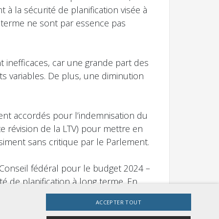
 à la sécurité de planification visée à
t terme ne sont par essence pas
nt inefficaces, car une grande part des
s variables. De plus, une diminution
ient accordés pour l’indemnisation du
e révision de la LTV) pour mettre en
iment sans critique par le Parlement.
Conseil fédéral pour le budget 2024 –
é de planification à long terme. En
et pour être en mesure d’acquérir dans
ACCEPTER TOUT
es financières sont en contradiction