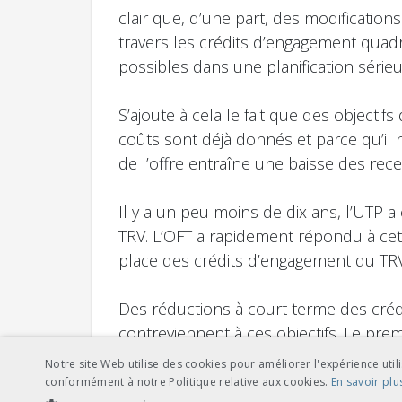
clair que, d’une part, des modifications
travers les crédits d’engagement quadr
possibles dans une planification sérieu
S’ajoute à cela le fait que des objecti
coûts sont déjà donnés et parce qu’il 
de l’offre entraîne une baisse des recet
Il y a un peu moins de dix ans, l’UTP 
TRV. L’OFT a rapidement répondu à cett
place des crédits d’engagement du TRV 
Des réductions à court terme des créd
contreviennent à ces objectifs. Le prem
effet, une telle sécurité est importan
Notre site Web utilise des cookies pour améliorer l'expérience utili
les délais le matériel roulant nécessai
conformément à notre Politique relative aux cookies.
En savoir plu