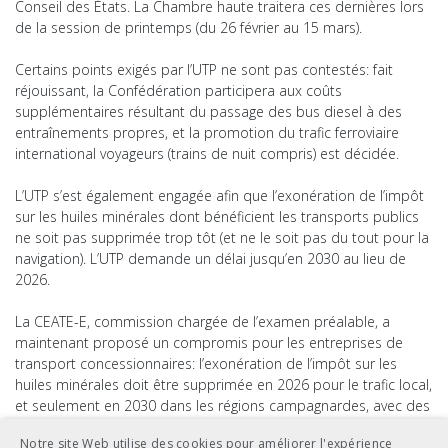
Conseil des États. La Chambre haute traitera ces dernières lors
de la session de printemps (du 26 février au 15 mars).
Certains points exigés par l’UTP ne sont pas contestés: fait
réjouissant, la Confédération participera aux coûts
supplémentaires résultant du passage des bus diesel à des
entraînements propres, et la promotion du trafic ferroviaire
international voyageurs (trains de nuit compris) est décidée.
L’UTP s’est également engagée afin que l’exonération de l’impôt
sur les huiles minérales dont bénéficient les transports publics
ne soit pas supprimée trop tôt (et ne le soit pas du tout pour la
navigation). L’UTP demande un délai jusqu’en 2030 au lieu de
2026.
La CEATE-E, commission chargée de l’examen préalable, a
maintenant proposé un compromis pour les entreprises de
transport concessionnaires: l’exonération de l’impôt sur les
huiles minérales doit être supprimée en 2026 pour le trafic local,
et seulement en 2030 dans les régions campagnardes, avec des
possibilités d’exceptions pour des raisons topographiques. Au
Notre site Web utilise des cookies pour améliorer l'expérience
contraire du Conseil national, la CEATE-E propose