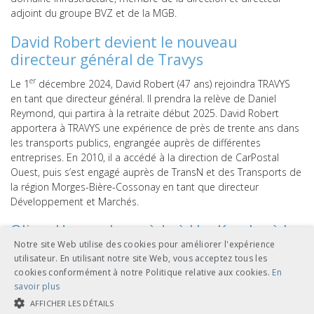
adjoint du groupe BVZ et de la MGB.
David Robert devient le nouveau
directeur général de Travys
er
Le 1
décembre 2024, David Robert (47 ans) rejoindra TRAVYS
en tant que directeur général. Il prendra la relève de Daniel
Reymond, qui partira à la retraite début 2025. David Robert
apportera à TRAVYS une expérience de près de trente ans dans
les transports publics, engrangée auprès de différentes
entreprises. En 2010, il a accédé à la direction de CarPostal
Ouest, puis s’est engagé auprès de TransN et des Transports de
la région Morges-Bière-Cossonay en tant que directeur
Développement et Marchés.
Oliver Hammel succède à Urs Kessler à la
Notre site Web utilise des cookies pour améliorer l'expérience
Jungfraubahn-Holding
utilisateur. En utilisant notre site Web, vous acceptez tous les
Dès juin 2025, Oliver Hammel (41 ans) prendra le relais d’Urs
cookies conformément à notre Politique relative aux cookies.
En
Kessler (61 ans) à la direction générale de la Jungfraubahn-
savoir plus
Holding. Oliver Hammel vit actuellement en Thaïlande, où il est
AFFICHER LES DÉTAILS