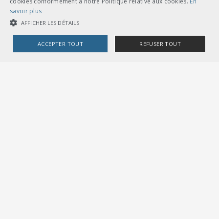
cookies conformément à notre Politique relative aux cookies.
En
savoir plus
AFFICHER LES DÉTAILS
ACCEPTER TOUT
REFUSER TOUT
COOKIES STRICTEMENT NÉCESSAIRES
COOKIES DE PERFORMANCE
COOKIES DE CIBLAGE
Cookies strictement nécessaires
Cookies de performance
Cookies de ciblage
Les cookies strictement nécessaires habilitent des fonctionnalités de
base du site Web telles que la connexion des utilisateurs et la gestion
des comptes. Le site Web ne peut pas être utilisé correctement sans les
cookies strictement nécessaires.
Fournisseur /
Nom
Expiration
Description
Domaine
CookieScriptConsent
1 mois
Dieses Cookie wird v
CookieScript