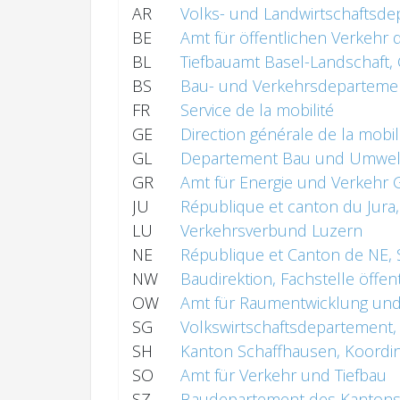
AR
Volks- und Landwirtschaftsd
BE
Amt für öffentlichen Verkehr
BL
Tiefbauamt Basel-Landschaft, 
BS
Bau- und Verkehrsdeparteme
FR
Service de la mobilité
GE
Direction générale de la mobil
GL
Departement Bau und Umwelt 
GR
Amt für Energie und Verkehr
JU
République et canton du Jura,
LU
Verkehrsverbund Luzern
NE
République et Canton de NE, 
NW
Baudirektion, Fachstelle öffen
OW
Amt für Raumentwicklung und
SG
Volkswirtschaftsdepartement, 
SH
Kanton Schaffhausen, Koordina
SO
Amt für Verkehr und Tiefbau
SZ
Baudepartement des Kantons 