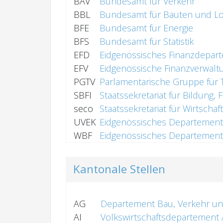
BAV
Bundesamt für Verkehr
BBL
Bundesamt für Bauten und Log
BFE
Bundesamt für Energie
BFS
Bundesamt für Statistik
EFD
Eidgenössisches Finanzdepar
EFV
Eidgenössische Finanzverwalt
PGTV
Parlamentarische Gruppe für
SBFI
Staatssekretariat für Bildung,
seco
Staatssekretariat für Wirtschaft
UVEK
Eidgenössisches Departement
WBF
Eidgenössisches Departement 
Kantonale Stellen
AG
Departement Bau, Verkehr un
AI
Volkswirtschaftsdepartement A