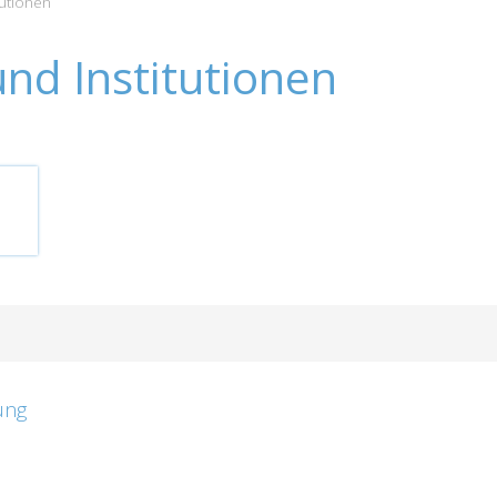
tutionen
nd Institutionen
ung