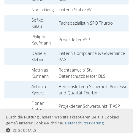
Nadja Gerig
Leiterin Stab ZVV
Sofiko
Fachspezialistin SPQ Thurbo
Kalau
Philippe
Projektleiter ASP
Kaufmann
Daniela
Leiterin Compliance & Governance
Kleber
PAG
Matthias
Rechtsanwalt/ Stv.
Kurmann
Datenschutzberater BLS
Antonia
Bereichsleiterin Sicherheit, Prozesse
Kyburz
und Qualität Thurbo
Florian
Projektleiter Schwerpunkt IT ASP
Notter
Durch die Nutzung unserer Website akzeptieren Sie alle Cookies
Miriam
Fachspezialistin Recht und
gemäß unserer Cookie-Richtlinie.
Datenschutzerklärung
Scheidegger
Compliance AVA
ZEIGE DETAILS