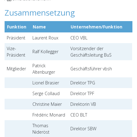
Zusammensetzung
Funktion
Name
Unternehmen/Funktion
Präsident
Laurent Roux
CEO VBL
Vize-
Vorsitzender der
Ralf Kollegger
Präsident
Geschäftsleitung BuS
Patrick
Mitglieder
Geschäftsführer vbsh
Altenburger
Lionel Brasier
Direktor TPG
Serge Collaud
Direktor TPF
Christine Maier
Direktorin VB
Frédéric Monard
CEO BLT
Thomas
Direktor SBW
Nideröst