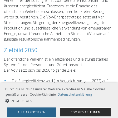
Verkehr Teil der Lösung. Er ist zwar bereits emissionsarm und
äusserst energieeffizient. Trotzdem ist die Branche des
öffentlichen Verkehrs entschlossen, ihren konkreten Beitrag
weiter zu verstärken. Die VöV-Energiestrategie setzt auf vier
Stossrichtungen: Steigerung der Energieeffizienz, gesteigerte
Produktion und ausschliessliche Verwendung von erneuerbarer
Energie, umweltfreundliche Antriebe im Strassen-öV sowie auf
günstige regulatorische Rahmenbedingungen.
Zielbild 2050
Der öffentliche Verkehr ist ein effizientes und leistungsstarkes
System für den Personen- und Gütertransport.
Der VöV setzt sich bis 2050 folgende Ziele:
Die Energieeffizienz wird (im Vergleich zum Jahr 2022) auf
Ebene der Branche (Transportleistungen, Infrastruktur,
Durch die Nutzung unserer Website akzeptieren Sie alle Cookies
Immobilien) um 30 Prozent gesteigert.
gemäß unserer Cookie-Richtlinie.
Datenschutzerklärung
Der Modalsplit entwickelt sich sowohl im Personen- als
ZEIGE DETAILS
auch im Güterverkehr deutlich zugunsten des öV.
Die öV-Branche steigert ihre eigene Energieproduktion
ALLE AKZEPTIEREN
COOKIES ABLEHNEN
deutlich und trägt damit zur Versorgungssicherheit bei.