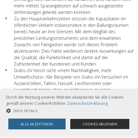
mehr mittels Sparangeboten auf schwach ausgelastete
Verbindungen gelenkt werden könnten.
Zu den Hauptverkehrszeiten stossen die Kapazitäten im
öffentlichen Verkehr insbesondere in den Ballungsräumen
bereits heute an ihre Grenzen. Mit dem Wegfall des
preislichen Lenkungsinstruments und dem erwarteten
Zuwachs von Fahrgästen würde sich dieses Problem
akzentuieren. Dies hätte wiederum direkte Auswirkungen auf
die Qualität, die Pünktlichkeit und damit auf die
Zufriedenheit der Kundinnen und Kunden.
Gratis-öV heisst nicht «mehr Nachhaltigkeit, mehr
Umweltschutz». Alle Beispiele von Gratis-öV-Versuchen im
Ausland (Wien, Tallinn, Hasselt, Liechtenstein oder
Luxemburg) zeigen, dass es nicht per se zu einer
Verlagerung vom motorisierten Individualverkehr auf den öV
Durch die Nutzung unserer Website akzeptieren Sie alle Cookies
kommt. Stattdessen besteht die Gefahr, dass primär
gemäß unserer Cookie-Richtlinie.
Datenschutzerklärung
Personen vom Langsamverkehr auf den öV umsteigen,
ZEIGE DETAILS
anstatt Personen aus dem MIV. Unter dem Strich würde
sich mit Gratis-öV die Klimabelastung wohl nicht wesentlich
ALLE AKZEPTIEREN
COOKIES ABLEHNEN
verringern.
Entscheidend für den Erfolg des öV ist nicht in erster Linie
UNBEDINGT NOTWENDIGE COOKIES
LEISTUNGSCOOKIES