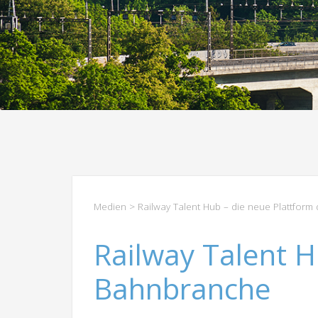
Medien
> Railway Talent Hub – die neue Plattfor
Railway Talent H
Bahnbranche