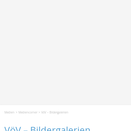
Medien
>
Mediencorner
> VöV – Bildergalerien
VöV – Bildergalerien