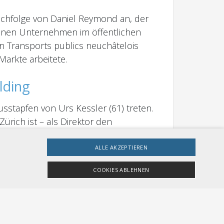
Nachfolge von Daniel Reymond an, der
edenen Unternehmen im öffentlichen
en Transports publics neuchâtelois
arkte arbeitete.
lding
sstapfen von Urs Kessler (61) treten.
ürich ist – als Direktor den
twortet.
ALLE AKZEPTIEREN
COOKIES ABLEHNEN