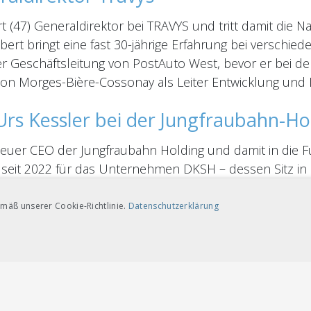
 (47) Generaldirektor bei TRAVYS und tritt damit die 
bert bringt eine fast 30-jährige Erfahrung bei verschi
der Geschäftsleitung von PostAuto West, bevor er bei d
ion Morges-Bière-Cossonay als Leiter Entwicklung und M
Urs Kessler bei der Jungfraubahn-Ho
neuer CEO der Jungfraubahn Holding und damit in die Fu
 seit 2022 für das Unternehmen DKSH – dessen Sitz in Z
 Märkte Thailand, Laos, Kambodscha und Myanmar veran
mäß unserer Cookie-Richtlinie.
Datenschutzerklärung
TARGETING-COOKIES