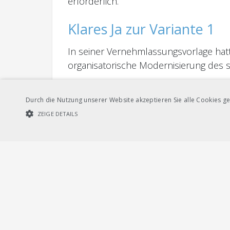
erforderlich.
Klares Ja zur Variante 1
In seiner Vernehmlassungsvorlage hat
organisatorische Modernisierung des s
In seiner Stellungnahme spricht sich d
Durch die Nutzung unserer Website akzeptieren Sie alle Cookies ge
organisatorische Modernisierung benöt
ZEIGE DETAILS
des EWLV und ermöglicht damit, dass 
Binnenlogistik spielen kann. Um diese
UNBEDINGT NOTWENDIGE COOKIES
LEISTUNGSCOOKIES
neuen Instrumenten notwendig.
Die Stellungnahme finden Sie
hier
.
Unbedi
Streng notwendige Cookies ermöglichen die Kernfunktionen der Websi
verwendet werden.
Provider /
Name
Ablauf
Beschreibung