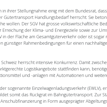
in ihrer Stellungnahme einig mit dem Bundesrat, dass
Gütertransport Handlungsbedarf herrscht. Sie betonen
he wollen. Der SGV hat grosse volkswirtschaftliche Bed
ur Erreichung der Klima- und Energieziele sowie zur U
SGV in der Fläche am Gesamtgüterverkehr oder ist sogar 
n günstiger Rahmenbedingungen für einen nachhaltige
er Schweiz herrscht intensive Konkurrenz. Damit zwisch
ktgerechte Logistikangebote stattfinden kann, benöti
tionsmittel und -anlagen mit Automationen und weiter
 der sogenannte Einzelwagenladungsverkehr (EWLV), erb
ildet somit das Rückgrat im Bahngütertransport. Zur St
e Anschubfinanzierung in Form ausgeprägter Abgeltun