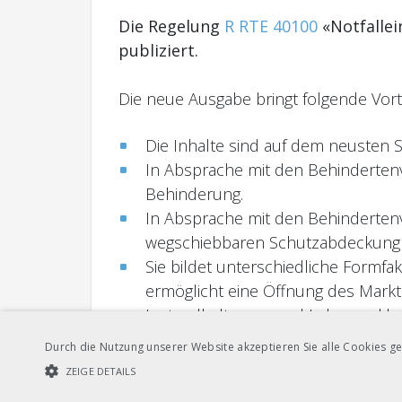
Die Regelung
R RTE 40100
«Notfallei
publiziert.
Die neue Ausgabe bringt folgende Vorte
Die Inhalte sind auf dem neusten 
In Absprache mit den Behindertenv
Behinderung.
In Absprache mit den Behindertenve
wegschiebbaren Schutzabdeckung z
Sie bildet unterschiedliche Formfa
ermöglicht eine Öffnung des Markte
Instandhaltungs- und Lebenszyklu
Durch die Nutzung unserer Website akzeptieren Sie alle Cookies ge
Die
R RTE 20512
«Lichtraumprofil Me
ZEIGE DETAILS
publiziert.