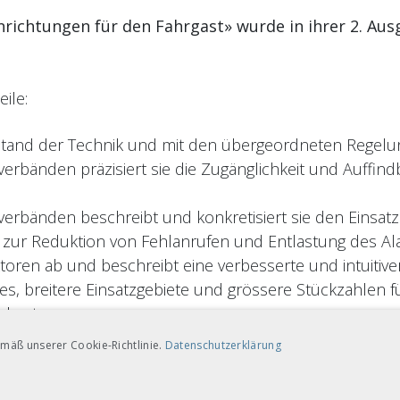
nrichtungen für den Fahrgast» wurde in ihrer 2. Au
ile:
Stand der Technik und mit den übergeordneten Regelun
erbänden präzisiert sie die Zugänglichkeit und Auffind
rbänden beschreibt und konkretisiert sie den Einsatz v
ur Reduktion von Fehlanrufen und Entlastung des Al
ktoren ab und beschreibt eine verbesserte und intuitiv
s, breitere Einsatzgebiete und grössere Stückzahlen fü
skosten.
mäß unserer Cookie-Richtlinie.
Datenschutzerklärung
terspur» wurde mit Anpassungen vom 25. September