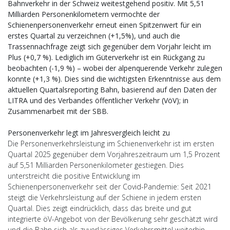
Bahnverkehr in der Schweiz weitestgehend positiv. Mit 5,51
Milliarden Personenkilometern vermochte der
Schienenpersonenverkehr erneut einen Spitzenwert für ein
erstes Quartal zu verzeichnen (+1,5%), und auch die
Trassennachfrage zeigt sich gegenüber dem Vorjahr leicht im
Plus (+0,7 %). Lediglich im Güterverkehr ist ein Rückgang zu
beobachten (-1,9 %) – wobei der alpenquerende Verkehr zulegen
konnte (+1,3 %). Dies sind die wichtigsten Erkenntnisse aus dem
aktuellen Quartalsreporting Bahn, basierend auf den Daten der
LITRA und des Verbandes öffentlicher Verkehr (VöV); in
Zusammenarbeit mit der SBB.
Personenverkehr legt im Jahresvergleich leicht zu
Die Personenverkehrsleistung im Schienenverkehr ist im ersten
Quartal 2025 gegenüber dem Vorjahreszeitraum um 1,5 Prozent
auf 5,51 Milliarden Personenkilometer gestiegen. Dies
unterstreicht die positive Entwicklung im
Schienenpersonenverkehr seit der Covid-Pandemie: Seit 2021
steigt die Verkehrsleistung auf der Schiene in jedem ersten
Quartal. Dies zeigt eindrücklich, dass das breite und gut
integrierte öV-Angebot von der Bevölkerung sehr geschätzt wird
und die Bahn sich als zuverlässiges Verkehrsmittel weiterhin