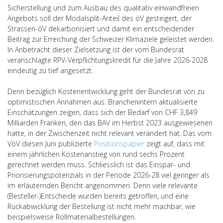
Sicherstellung und zum Ausbau des qualitativ einwandfreien
Angebots soll der Modalsplit-Anteil des öV gesteigert, der
Strassen-öV dekarbonisiert und damit ein entscheidender
Beitrag zur Erreichung der Schweizer Klimaziele geleistet werden.
In Anbetracht dieser Zielsetzung ist der vom Bundesrat
veranschlagte RPV-Verpflichtungskredit für die Jahre 2026-2028
eindeutig zu tief angesetzt.
Denn bezüglich Kostenentwicklung geht der Bundesrat von zu
optimistischen Annahmen aus. Branchenintern aktualisierte
Einschätzungen zeigen, dass sich der Bedarf von CHF 3,849
Milliarden Franken, den das BAV im Herbst 2023 ausgewiesenen
hatte, in der Zwischenzeit nicht relevant verändert hat. Das vom
VöV diesen Juni publizierte
Positionspapier
zeigt auf, dass mit
einem jährlichen Kostenanstieg von rund sechs Prozent
gerechnet werden muss. Schliesslich ist das Einspar- und
Priorisierungspotenzials in der Periode 2026-28 viel geringer als
im erläuternden Bericht angenommen. Denn viele relevante
(Besteller-)Entscheide wurden bereits getroffen, und eine
Rückabwicklung der Bestellung ist nicht mehr machbar, wie
beispielsweise Rollmaterialbestellungen.