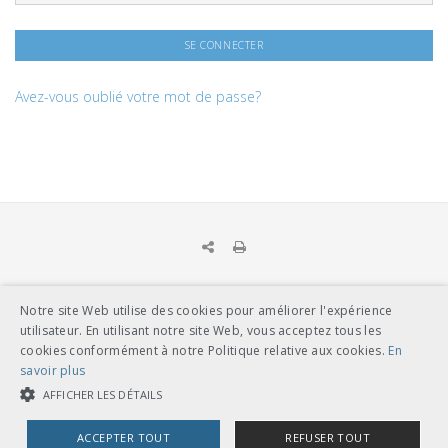
Avez-vous oublié votre mot de passe?
Notre site Web utilise des cookies pour améliorer l'expérience
UNION DES TRANSPORTS PUBLICS
utilisateur. En utilisant notre site Web, vous acceptez tous les
Dählhölzliweg 12
cookies conformément à notre Politique relative aux cookies.
En
CH-3005 Berne
savoir plus
Tél. en contact direct avec l’équipe de l’UTP
info@utp.ch
AFFICHER LES DÉTAILS
Plan d'accès
ACCEPTER TOUT
REFUSER TOUT