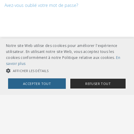
Avez-vous oublié votre mot de passe?
Notre site Web utilise des cookies pour améliorer l'expérience
utilisateur. En utilisant notre site Web, vous acceptez tous les
cookies conformément à notre Politique relative aux cookies.
En
savoir plus
AFFICHER LES DÉTAILS
UNION DES TRANSPORTS PUBLICS
Dählhölzliweg 12
ACCEPTER TOUT
REFUSER TOUT
CH-3005 Berne
Tél. en contact direct avec l’équipe de l’UTP
info@utp.ch
COOKIES STRICTEMENT NÉCESSAIRES
Plan d'accès
COOKIES DE PERFORMANCE
COOKIES DE CIBLAGE
OMBUDSSTELLEN
Deutschschweiz
Ombudsstelle öffentlicher Verkehr
Dählhölzliweg 12
3005 Bern
Cookies strictement nécessaires
Cookies de performance