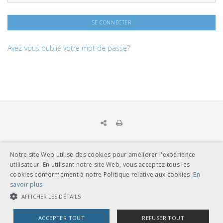
Avez-vous oublié votre mot de passe?
Notre site Web utilise des cookies pour améliorer l'expérience
UNION DES TRANSPORTS PUBLICS
utilisateur. En utilisant notre site Web, vous acceptez tous les
Dählhölzliweg 12
cookies conformément à notre Politique relative aux cookies.
En
CH-3005 Berne
savoir plus
Tél. en contact direct avec l’équipe de l’UTP
info@utp.ch
AFFICHER LES DÉTAILS
Plan d'accès
ACCEPTER TOUT
REFUSER TOUT