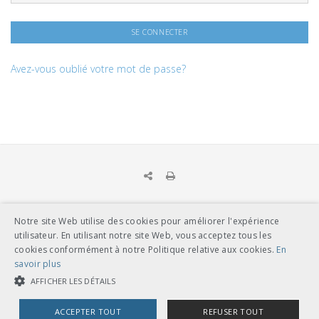
Avez-vous oublié votre mot de passe?
Notre site Web utilise des cookies pour améliorer l'expérience
UNION DES TRANSPORTS PUBLICS
utilisateur. En utilisant notre site Web, vous acceptez tous les
Dählhölzliweg 12
cookies conformément à notre Politique relative aux cookies.
En
CH-3005 Berne
savoir plus
Tél. en contact direct avec l’équipe de l’UTP
info@utp.ch
AFFICHER LES DÉTAILS
Plan d'accès
ACCEPTER TOUT
REFUSER TOUT