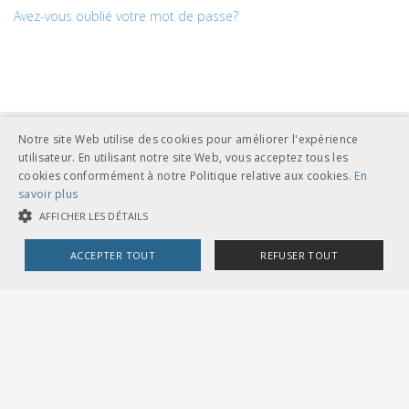
Avez-vous oublié votre mot de passe?
Notre site Web utilise des cookies pour améliorer l'expérience
utilisateur. En utilisant notre site Web, vous acceptez tous les
cookies conformément à notre Politique relative aux cookies.
En
savoir plus
AFFICHER LES DÉTAILS
UNION DES TRANSPORTS PUBLICS
Dählhölzliweg 12
ACCEPTER TOUT
REFUSER TOUT
CH-3005 Berne
Tél. en contact direct avec l’équipe de l’UTP
info@utp.ch
COOKIES STRICTEMENT NÉCESSAIRES
Plan d'accès
COOKIES DE PERFORMANCE
COOKIES DE CIBLAGE
OMBUDSSTELLEN
Deutschschweiz
Ombudsstelle öffentlicher Verkehr
Dählhölzliweg 12
3005 Bern
Cookies strictement nécessaires
Cookies de performance