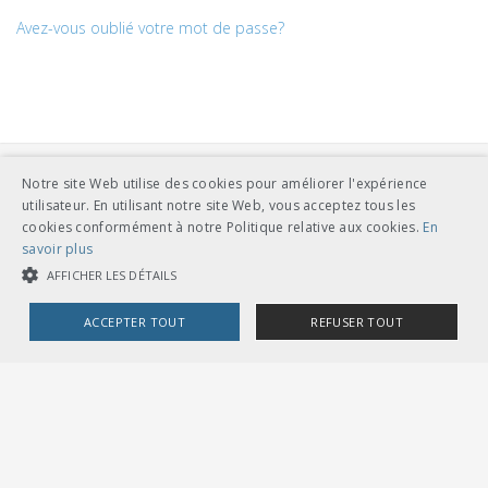
Avez-vous oublié votre mot de passe?
Notre site Web utilise des cookies pour améliorer l'expérience
utilisateur. En utilisant notre site Web, vous acceptez tous les
cookies conformément à notre Politique relative aux cookies.
En
savoir plus
AFFICHER LES DÉTAILS
UNION DES TRANSPORTS PUBLICS
Dählhölzliweg 12
CH-3005 Berne
ACCEPTER TOUT
REFUSER TOUT
Tél. en contact direct avec l’équipe de l’UTP
info@utp.ch
Plan d'accès
COOKIES STRICTEMENT NÉCESSAIRES
COOKIES DE PERFORMANCE
COOKIES DE CIBLAGE
OMBUDSSTELLEN
Deutschschweiz
Ombudsstelle öffentlicher Verkehr
Dählhölzliweg 12
3005 Bern