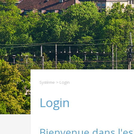
Système
> Login
Login
Bienvenue dans l'es