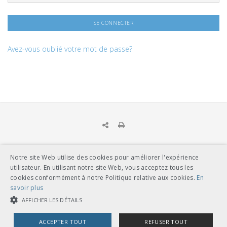
Avez-vous oublié votre mot de passe?
Notre site Web utilise des cookies pour améliorer l'expérience
UNION DES TRANSPORTS PUBLICS
utilisateur. En utilisant notre site Web, vous acceptez tous les
Dählhölzliweg 12
cookies conformément à notre Politique relative aux cookies.
En
CH-3005 Berne
savoir plus
Tél. en contact direct avec l’équipe de l’UTP
info@utp.ch
AFFICHER LES DÉTAILS
Plan d'accès
ACCEPTER TOUT
REFUSER TOUT