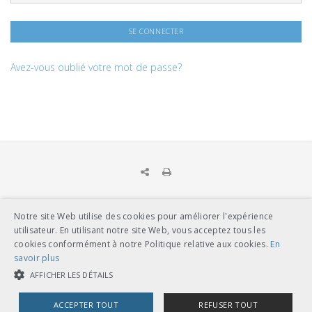
Avez-vous oublié votre mot de passe?
Notre site Web utilise des cookies pour améliorer l'expérience
UNION DES TRANSPORTS PUBLICS
utilisateur. En utilisant notre site Web, vous acceptez tous les
Dählhölzliweg 12
cookies conformément à notre Politique relative aux cookies.
En
CH-3005 Berne
savoir plus
Tél. en contact direct avec l’équipe de l’UTP
info@utp.ch
AFFICHER LES DÉTAILS
Plan d'accès
ACCEPTER TOUT
REFUSER TOUT