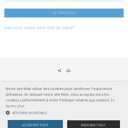
Avez-vous oublié votre mot de passe?
Notre site Web utilise des cookies pour améliorer l'expérience
UNION DES TRANSPORTS PUBLICS
utilisateur. En utilisant notre site Web, vous acceptez tous les
Dählhölzliweg 12
cookies conformément à notre Politique relative aux cookies.
En
CH-3005 Berne
savoir plus
Tél. en contact direct avec l’équipe de l’UTP
info@utp.ch
AFFICHER LES DÉTAILS
Plan d'accès
ACCEPTER TOUT
REFUSER TOUT