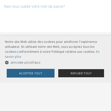
Avez-vous oublié votre mot de passe?
Notre site Web utilise des cookies pour améliorer l'expérience
utilisateur. En utilisant notre site Web, vous acceptez tous les
cookies conformément à notre Politique relative aux cookies.
En
savoir plus
AFFICHER LES DÉTAILS
UNION DES TRANSPORTS PUBLICS
Dählhölzliweg 12
CH-3005 Berne
ACCEPTER TOUT
REFUSER TOUT
Tél. en contact direct avec l’équipe de l’UTP
info@utp.ch
Plan d'accès
COOKIES STRICTEMENT NÉCESSAIRES
COOKIES DE PERFORMANCE
COOKIES DE CIBLAGE
OMBUDSSTELLEN
Deutschschweiz
Ombudsstelle öffentlicher Verkehr
Dählhölzliweg 12
3005 Bern