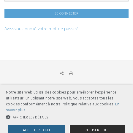
Avez-vous oublié votre mot de passe?
Notre site Web utilise des cookies pour améliorer l'expérience
UNION DES TRANSPORTS PUBLICS
utilisateur. En utilisant notre site Web, vous acceptez tous les
Dählhölzliweg 12
cookies conformément à notre Politique relative aux cookies.
En
CH-3005 Berne
savoir plus
Tél. en contact direct avec l’équipe de l’UTP
info@utp.ch
AFFICHER LES DÉTAILS
Plan d'accès
ACCEPTER TOUT
REFUSER TOUT