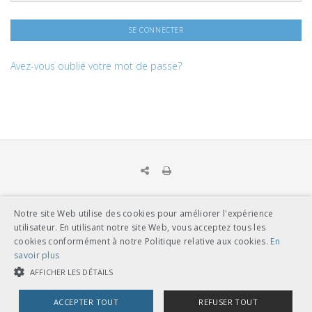
Avez-vous oublié votre mot de passe?
Notre site Web utilise des cookies pour améliorer l'expérience
utilisateur. En utilisant notre site Web, vous acceptez tous les
UNION DES TRANSPORTS PUBLICS
Dählhölzliweg 12
cookies conformément à notre Politique relative aux cookies.
En
CH-3005 Berne
savoir plus
Tél. en contact direct avec l’équipe de l’UTP
info@utp.ch
AFFICHER LES DÉTAILS
Plan d'accès
ACCEPTER TOUT
REFUSER TOUT
OMBUDSSTELLEN