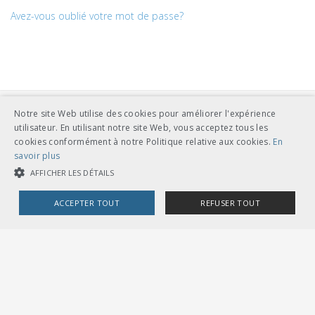
Avez-vous oublié votre mot de passe?
Notre site Web utilise des cookies pour améliorer l'expérience
utilisateur. En utilisant notre site Web, vous acceptez tous les
cookies conformément à notre Politique relative aux cookies.
En
savoir plus
AFFICHER LES DÉTAILS
UNION DES TRANSPORTS PUBLICS
Dählhölzliweg 12
CH-3005 Berne
ACCEPTER TOUT
REFUSER TOUT
Tél. en contact direct avec l’équipe de l’UTP
info@utp.ch
COOKIES STRICTEMENT NÉCESSAIRES
Plan d'accès
COOKIES DE PERFORMANCE
COOKIES DE CIBLAGE
OMBUDSSTELLEN
Deutschschweiz
Ombudsstelle öffentlicher Verkehr
Dählhölzliweg 12
3005 Bern
Cookies strictement nécessaires
Cookies de performance