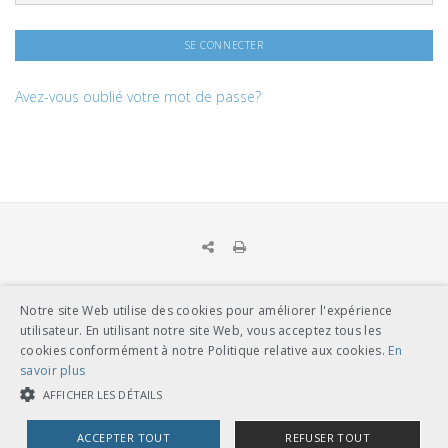
Avez-vous oublié votre mot de passe?
Notre site Web utilise des cookies pour améliorer l'expérience
UNION DES TRANSPORTS PUBLICS
utilisateur. En utilisant notre site Web, vous acceptez tous les
Dählhölzliweg 12
cookies conformément à notre Politique relative aux cookies.
En
CH-3005 Berne
savoir plus
Tél. en contact direct avec l’équipe de l’UTP
info@utp.ch
AFFICHER LES DÉTAILS
Plan d'accès
ACCEPTER TOUT
REFUSER TOUT