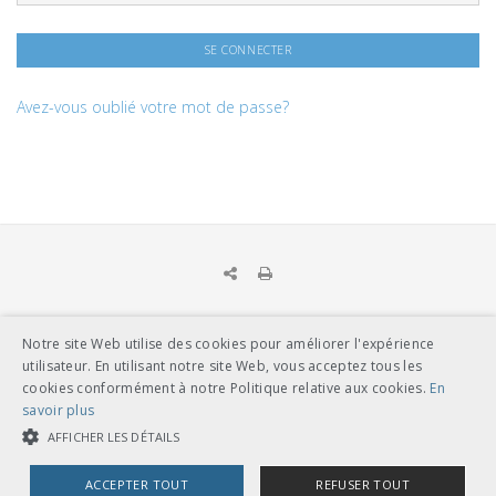
Avez-vous oublié votre mot de passe?
Notre site Web utilise des cookies pour améliorer l'expérience
UNION DES TRANSPORTS PUBLICS
utilisateur. En utilisant notre site Web, vous acceptez tous les
Dählhölzliweg 12
cookies conformément à notre Politique relative aux cookies.
En
CH-3005 Berne
savoir plus
Tél. en contact direct avec l’équipe de l’UTP
info@utp.ch
AFFICHER LES DÉTAILS
Plan d'accès
ACCEPTER TOUT
REFUSER TOUT