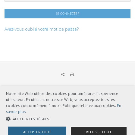
Avez-vous oublié votre mot de passe?
Notre site Web utilise des cookies pour améliorer l'expérience
UNION DES TRANSPORTS PUBLICS
utilisateur. En utilisant notre site Web, vous acceptez tous les
Dählhölzliweg 12
cookies conformément à notre Politique relative aux cookies.
En
CH-3005 Berne
savoir plus
Tél. en contact direct avec l’équipe de l’UTP
info@utp.ch
AFFICHER LES DÉTAILS
Plan d'accès
ACCEPTER TOUT
REFUSER TOUT