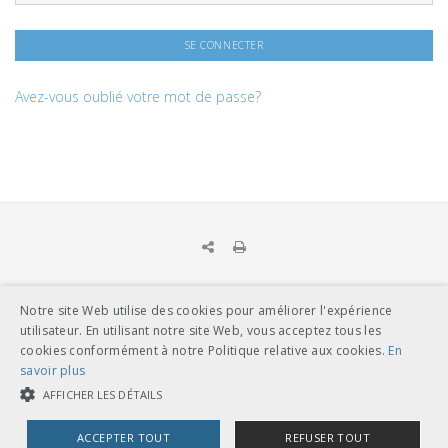
Avez-vous oublié votre mot de passe?
Notre site Web utilise des cookies pour améliorer l'expérience
UNION DES TRANSPORTS PUBLICS
utilisateur. En utilisant notre site Web, vous acceptez tous les
Dählhölzliweg 12
cookies conformément à notre Politique relative aux cookies.
En
CH-3005 Berne
savoir plus
Tél. en contact direct avec l’équipe de l’UTP
info@utp.ch
AFFICHER LES DÉTAILS
Plan d'accès
ACCEPTER TOUT
REFUSER TOUT