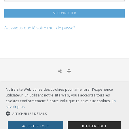
Avez-vous oublié votre mot de passe?
Notre site Web utilise des cookies pour améliorer l'expérience
UNION DES TRANSPORTS PUBLICS
utilisateur. En utilisant notre site Web, vous acceptez tous les
Dählhölzliweg 12
cookies conformément à notre Politique relative aux cookies.
En
CH-3005 Berne
savoir plus
Tél. en contact direct avec l’équipe de l’UTP
info@utp.ch
AFFICHER LES DÉTAILS
Plan d'accès
ACCEPTER TOUT
REFUSER TOUT