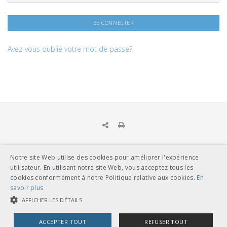
Avez-vous oublié votre mot de passe?
Notre site Web utilise des cookies pour améliorer l'expérience
UNION DES TRANSPORTS PUBLICS
utilisateur. En utilisant notre site Web, vous acceptez tous les
Dählhölzliweg 12
cookies conformément à notre Politique relative aux cookies.
En
CH-3005 Berne
savoir plus
Tél. en contact direct avec l’équipe de l’UTP
info@utp.ch
AFFICHER LES DÉTAILS
Plan d'accès
ACCEPTER TOUT
REFUSER TOUT