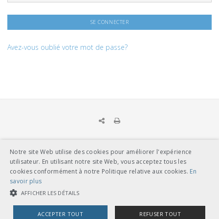
Avez-vous oublié votre mot de passe?
Notre site Web utilise des cookies pour améliorer l'expérience
UNION DES TRANSPORTS PUBLICS
utilisateur. En utilisant notre site Web, vous acceptez tous les
Dählhölzliweg 12
cookies conformément à notre Politique relative aux cookies.
En
CH-3005 Berne
savoir plus
Tél. en contact direct avec l’équipe de l’UTP
info@utp.ch
AFFICHER LES DÉTAILS
Plan d'accès
ACCEPTER TOUT
REFUSER TOUT