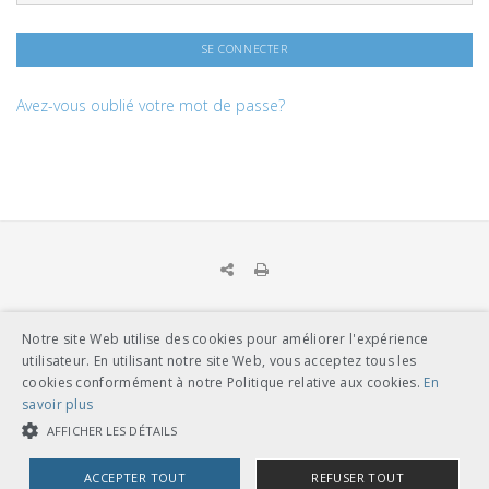
Avez-vous oublié votre mot de passe?
Notre site Web utilise des cookies pour améliorer l'expérience
UNION DES TRANSPORTS PUBLICS
utilisateur. En utilisant notre site Web, vous acceptez tous les
Dählhölzliweg 12
cookies conformément à notre Politique relative aux cookies.
En
CH-3005 Berne
savoir plus
Tél. en contact direct avec l’équipe de l’UTP
info@utp.ch
AFFICHER LES DÉTAILS
Plan d'accès
ACCEPTER TOUT
REFUSER TOUT