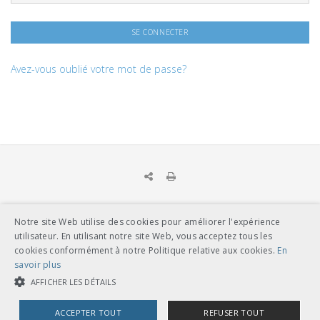
Avez-vous oublié votre mot de passe?
Notre site Web utilise des cookies pour améliorer l'expérience
UNION DES TRANSPORTS PUBLICS
utilisateur. En utilisant notre site Web, vous acceptez tous les
Dählhölzliweg 12
cookies conformément à notre Politique relative aux cookies.
En
CH-3005 Berne
savoir plus
Tél. en contact direct avec l’équipe de l’UTP
info@utp.ch
AFFICHER LES DÉTAILS
Plan d'accès
ACCEPTER TOUT
REFUSER TOUT