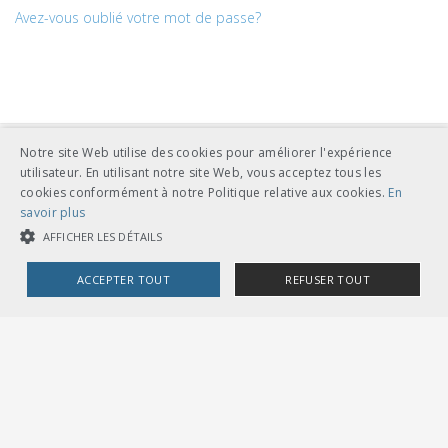
Avez-vous oublié votre mot de passe?
Notre site Web utilise des cookies pour améliorer l'expérience
utilisateur. En utilisant notre site Web, vous acceptez tous les
cookies conformément à notre Politique relative aux cookies.
En
savoir plus
AFFICHER LES DÉTAILS
UNION DES TRANSPORTS PUBLICS
Dählhölzliweg 12
ACCEPTER TOUT
REFUSER TOUT
CH-3005 Berne
Tél. en contact direct avec l’équipe de l’UTP
info@utp.ch
COOKIES STRICTEMENT NÉCESSAIRES
Plan d'accès
COOKIES DE PERFORMANCE
COOKIES DE CIBLAGE
OMBUDSSTELLEN
Deutschschweiz
Ombudsstelle öffentlicher Verkehr
Dählhölzliweg 12
3005 Bern
Cookies strictement nécessaires
Cookies de performance