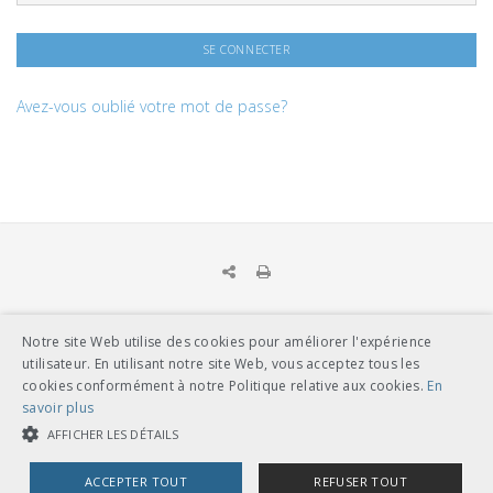
Avez-vous oublié votre mot de passe?
Notre site Web utilise des cookies pour améliorer l'expérience
UNION DES TRANSPORTS PUBLICS
utilisateur. En utilisant notre site Web, vous acceptez tous les
Dählhölzliweg 12
cookies conformément à notre Politique relative aux cookies.
En
CH-3005 Berne
savoir plus
Tél. en contact direct avec l’équipe de l’UTP
info@utp.ch
AFFICHER LES DÉTAILS
Plan d'accès
ACCEPTER TOUT
REFUSER TOUT