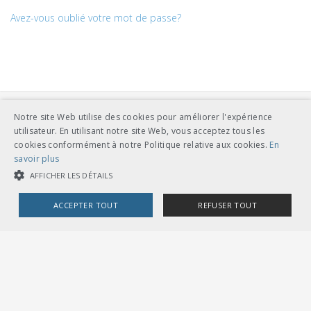
Avez-vous oublié votre mot de passe?
Notre site Web utilise des cookies pour améliorer l'expérience
utilisateur. En utilisant notre site Web, vous acceptez tous les
cookies conformément à notre Politique relative aux cookies.
En
savoir plus
AFFICHER LES DÉTAILS
UNION DES TRANSPORTS PUBLICS
Dählhölzliweg 12
CH-3005 Berne
ACCEPTER TOUT
REFUSER TOUT
Tél. en contact direct avec l’équipe de l’UTP
info@utp.ch
Plan d'accès
COOKIES STRICTEMENT NÉCESSAIRES
COOKIES DE PERFORMANCE
COOKIES DE CIBLAGE
OMBUDSSTELLEN
Deutschschweiz
Ombudsstelle öffentlicher Verkehr
Dählhölzliweg 12
3005 Bern