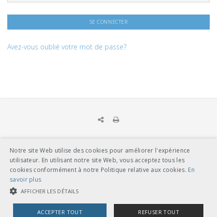
Avez-vous oublié votre mot de passe?
Notre site Web utilise des cookies pour améliorer l'expérience
UNION DES TRANSPORTS PUBLICS
utilisateur. En utilisant notre site Web, vous acceptez tous les
Dählhölzliweg 12
cookies conformément à notre Politique relative aux cookies.
En
CH-3005 Berne
savoir plus
Tél. en contact direct avec l’équipe de l’UTP
info@utp.ch
AFFICHER LES DÉTAILS
Plan d'accès
ACCEPTER TOUT
REFUSER TOUT