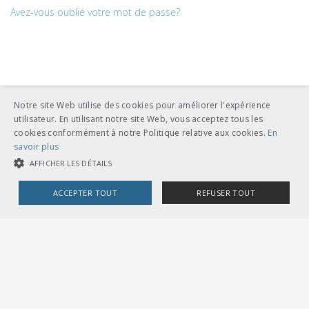
Avez-vous oublié votre mot de passe?
Notre site Web utilise des cookies pour améliorer l'expérience
utilisateur. En utilisant notre site Web, vous acceptez tous les
cookies conformément à notre Politique relative aux cookies.
En
savoir plus
AFFICHER LES DÉTAILS
UNION DES TRANSPORTS PUBLICS
Dählhölzliweg 12
ACCEPTER TOUT
REFUSER TOUT
CH-3005 Berne
Tél. en contact direct avec l’équipe de l’UTP
info@utp.ch
COOKIES STRICTEMENT NÉCESSAIRES
Plan d'accès
COOKIES DE PERFORMANCE
COOKIES DE CIBLAGE
OMBUDSSTELLEN
Deutschschweiz
Ombudsstelle öffentlicher Verkehr
Dählhölzliweg 12
3005 Bern
Cookies strictement nécessaires
Cookies de performance