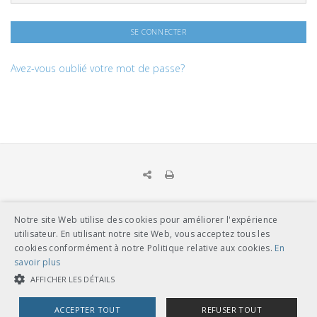
Avez-vous oublié votre mot de passe?
Notre site Web utilise des cookies pour améliorer l'expérience
UNION DES TRANSPORTS PUBLICS
utilisateur. En utilisant notre site Web, vous acceptez tous les
Dählhölzliweg 12
cookies conformément à notre Politique relative aux cookies.
En
CH-3005 Berne
savoir plus
Tél. en contact direct avec l’équipe de l’UTP
info@utp.ch
AFFICHER LES DÉTAILS
Plan d'accès
ACCEPTER TOUT
REFUSER TOUT