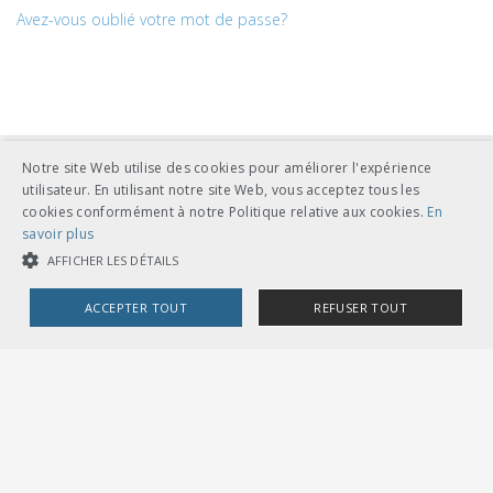
Avez-vous oublié votre mot de passe?
Notre site Web utilise des cookies pour améliorer l'expérience
utilisateur. En utilisant notre site Web, vous acceptez tous les
cookies conformément à notre Politique relative aux cookies.
En
savoir plus
AFFICHER LES DÉTAILS
UNION DES TRANSPORTS PUBLICS
Dählhölzliweg 12
ACCEPTER TOUT
REFUSER TOUT
CH-3005 Berne
Tél. en contact direct avec l’équipe de l’UTP
info@utp.ch
COOKIES STRICTEMENT NÉCESSAIRES
Plan d'accès
COOKIES DE PERFORMANCE
COOKIES DE CIBLAGE
OMBUDSSTELLEN
Deutschschweiz
Ombudsstelle öffentlicher Verkehr
Dählhölzliweg 12
3005 Bern
Cookies strictement nécessaires
Cookies de performance