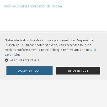
Avez-vous oublié votre mot de passe?
Notre site Web utilise des cookies pour améliorer l'expérience
utilisateur. En utilisant notre site Web, vous acceptez tous les
cookies conformément à notre Politique relative aux cookies.
En
savoir plus
AFFICHER LES DÉTAILS
UNION DES TRANSPORTS PUBLICS
Dählhölzliweg 12
CH-3005 Berne
ACCEPTER TOUT
REFUSER TOUT
Tél. en contact direct avec l’équipe de l’UTP
info@utp.ch
Plan d'accès
COOKIES STRICTEMENT NÉCESSAIRES
COOKIES DE PERFORMANCE
COOKIES DE CIBLAGE
OMBUDSSTELLEN
Deutschschweiz
Ombudsstelle öffentlicher Verkehr
Dählhölzliweg 12
3005 Bern